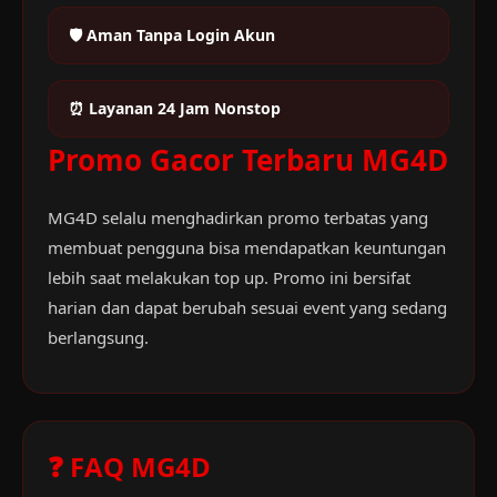
🛡️ Aman Tanpa Login Akun
⏰ Layanan 24 Jam Nonstop
Promo Gacor Terbaru MG4D
MG4D selalu menghadirkan promo terbatas yang
membuat pengguna bisa mendapatkan keuntungan
lebih saat melakukan top up. Promo ini bersifat
harian dan dapat berubah sesuai event yang sedang
berlangsung.
❓ FAQ MG4D