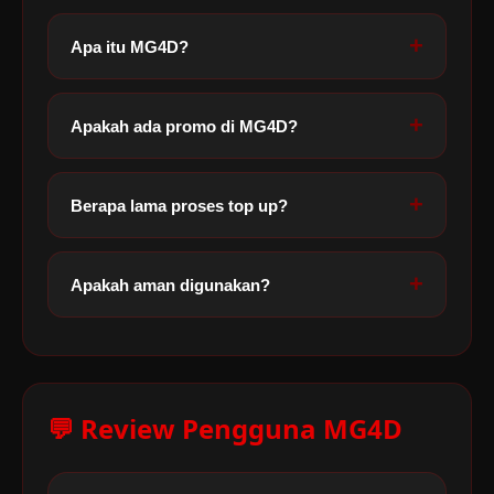
Apa itu MG4D?
MG4D adalah platform top up game resmi
dengan sistem cepat, aman, dan mendukung
Apakah ada promo di MG4D?
pembayaran QRIS instan.
Ya, MG4D menyediakan promo gacor harian
dan bonus terbatas yang selalu diperbarui.
Berapa lama proses top up?
Proses sangat cepat, biasanya hanya 1–3 detik
setelah pembayaran berhasil.
Apakah aman digunakan?
Ya, sistem otomatis tanpa login akun membuat
transaksi lebih aman dan minim risiko.
💬 Review Pengguna MG4D