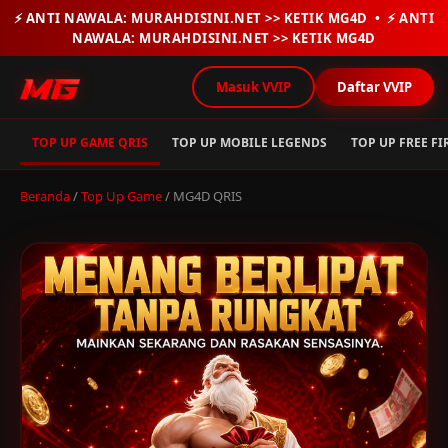
⚡ ANTI NAWALA: MURAHDISINI.NET >> KETIK MG4D • ⚡ ANTI
NAWALA: MURAHDISINI.NET >> KETIK MG4D
Masuk VVIP
Daftar VVIP
TOP UP GAME QRIS
TOP UP MOBILE LEGENDS
TOP UP FREE FI
Beranda
/
Top Up Game
/
MG4D QRIS