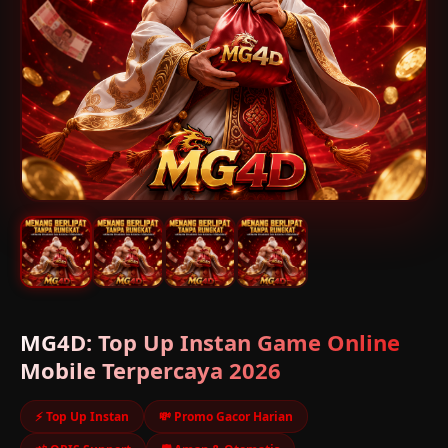
MG4D: Top Up Instan Game Online
Mobile Terpercaya 2026
⚡ Top Up Instan
💸 Promo Gacor Harian