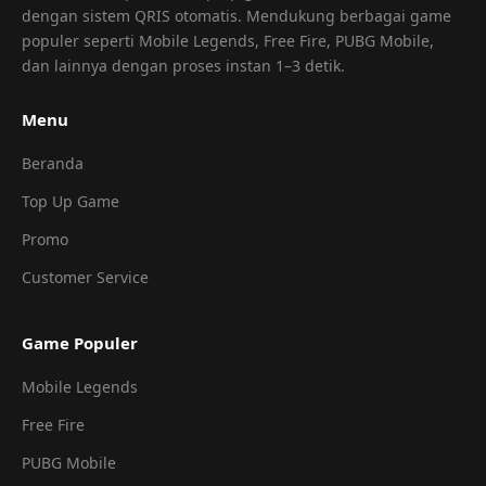
dengan sistem QRIS otomatis. Mendukung berbagai game
populer seperti Mobile Legends, Free Fire, PUBG Mobile,
dan lainnya dengan proses instan 1–3 detik.
Menu
Beranda
Top Up Game
Promo
Customer Service
Game Populer
Mobile Legends
Free Fire
PUBG Mobile