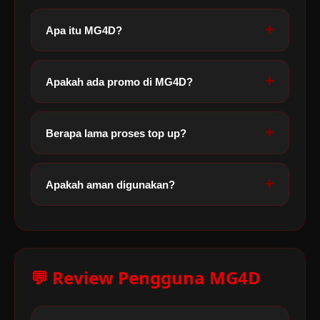
Apa itu MG4D?
MG4D adalah platform top up game resmi
dengan sistem cepat, aman, dan mendukung
Apakah ada promo di MG4D?
pembayaran QRIS instan.
Ya, MG4D menyediakan promo gacor harian
dan bonus terbatas yang selalu diperbarui.
Berapa lama proses top up?
Proses sangat cepat, biasanya hanya 1–3 detik
setelah pembayaran berhasil.
Apakah aman digunakan?
Ya, sistem otomatis tanpa login akun membuat
transaksi lebih aman dan minim risiko.
💬 Review Pengguna MG4D