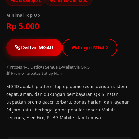
📲 QRIS Support
🛡️ Aman & Otomatis
Minimal Top Up
Rp 5.000
🚀 Daftar MG4D
🎮 Login MG4D
⚡ Proses 1–3 Detik
📲 Semua E-Wallet via QRIS
🎁 Promo Terbatas Setiap Hari
MG4D adalah platform top up game resmi dengan sistem
cepat, aman, dan dukungan pembayaran QRIS instan.
Dapatkan promo gacor terbaru, bonus harian, dan layanan
24 jam untuk berbagai game populer seperti Mobile
Legends, Free Fire, PUBG Mobile, dan lainnya.