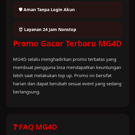
🛡️ Aman Tanpa Login Akun
⏰ Layanan 24 Jam Nonstop
Promo Gacor Terbaru MG4D
MG4D selalu menghadirkan promo terbatas yang
membuat pengguna bisa mendapatkan keuntungan
lebih saat melakukan top up. Promo ini bersifat
harian dan dapat berubah sesuai event yang sedang
berlangsung.
❓ FAQ MG4D