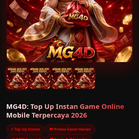
MG4D: Top Up Instan Game Online
Mobile Terpercaya 2026
⚡ Top Up Instan
💸 Promo Gacor Harian